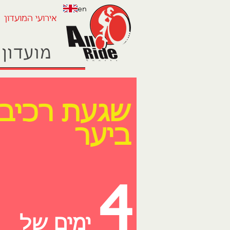
en
אירועי המועדון
מועדון 
שגעת רכיב
ביער
4
ימים של