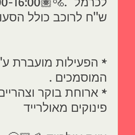
לכרמל .🚵🏽
00-16:00
ש"ח לרוכב כולל הסעות
* הפעילות מועברת ע"י
המוסמכים .
* ארוחת בוקר וצהריי
פינוקים מאולרייד