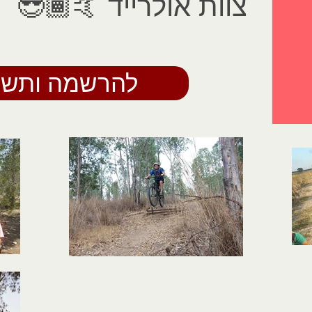
צוות אולרייד 🤙🏾😎
להרשמה ותשל