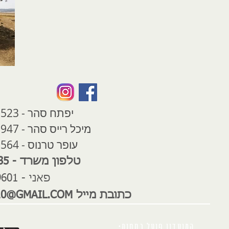
יפתח סהר - 052-3225523
מיכל רייס סהר - 050-4491947
עופר טרנוס - 052-8236564
טלפון משרד - 08-8584435
פאני - 052-2769601
כתובת מייל
10@GMAIL.COM
המועדון פועל בחסות: