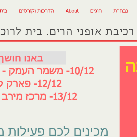
נבחרת
חוגים
About
הדרכות וקורסים
בית
רכיבת אופני הרים. בית לרוכ
7/12 באנו חושך לגרש
ה
10/12- משמר העמק - סינגל הזורע
12/12- פארק קנדה
13/12- מרכז מירב - הכרמל
מכינים לכם פעילות מ