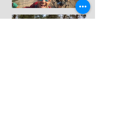
יפתח סהר -
052-
3225523
מיכל רייס סהר -
050-
4491947
עופר טרנוס -
052-
8236564
טלפון משרד -
08-